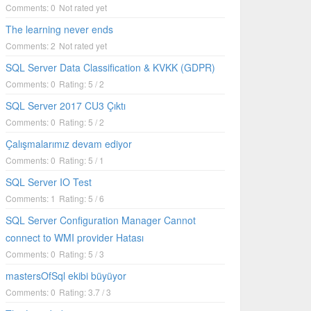
Comments: 0
Not rated yet
The learning never ends
Comments: 2
Not rated yet
SQL Server Data Classification & KVKK (GDPR)
Comments: 0
Rating: 5 / 2
SQL Server 2017 CU3 Çıktı
Comments: 0
Rating: 5 / 2
Çalışmalarımız devam ediyor
Comments: 0
Rating: 5 / 1
SQL Server IO Test
Comments: 1
Rating: 5 / 6
SQL Server Configuration Manager Cannot
connect to WMI provider Hatası
Comments: 0
Rating: 5 / 3
mastersOfSql ekibi büyüyor
Comments: 0
Rating: 3.7 / 3