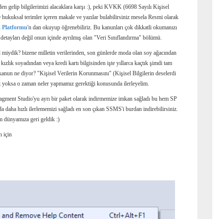
 gelip bilgilerimizi alacaklara karşı :), peki KVKK (6698 Sayılı Kişisel
hukuksal terimler içeren makale ve yazılar bulabilirsiniz mesela Resmi olarak
Platformu
'n dan okuyup öğrenebiliriz. Bu kanunları çok dikkatli okumanızı
etayları değil onun içinde ayrılmış olan "Veri Sınıflandırma" bölümü.
il miydik? bizene milletin verilerinden, son günlerde moda olan soy ağacından
ızlık soyadından veya kredi kartı bilgisinden işte yıllarca kaçtık şimdi tam
kanun ne diyor? "Kişisel Verilerin Korunmasını" (Kişisel Bilgilerin deselerdi
ız yoksa o zaman neler yapmamız gerektiği konusunda ilerleyelim.
agment Studio'yu ayrı bir paket olarak indirmemize imkan sağladı bu hem SP
 daha hızlı ilerlememizi sağladı en son çıkan SSMS'i burdan indirebilirsiniz.
m dünyamıza geri geldik :)
 için