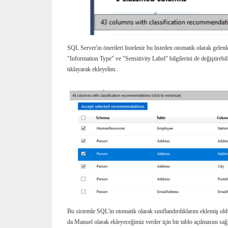
SQL Server'ın önerileri listelenir bu listeden otomatik olarak gele
"Information Type" ve "Sensitivity Label" bilgilerini de değiştirebili
tıklayarak ekleyelim..
Bu sistemle SQL'in otomatik olarak sınıflandırdıklarını eklemiş 
da Manuel olarak ekleyeceğimiz veriler için bir tablo açılmasını sağl