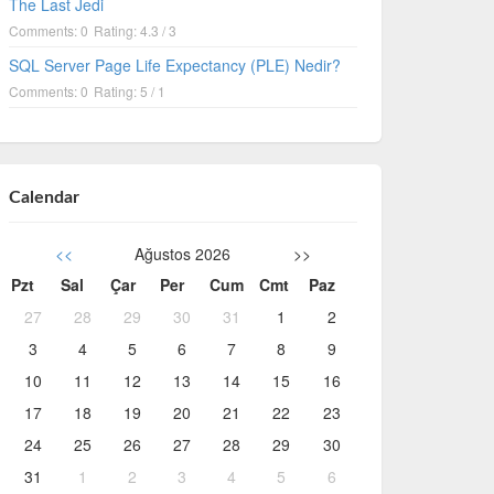
The Last Jedi
Comments: 0
Rating: 4.3 / 3
SQL Server Page Life Expectancy (PLE) Nedir?
Comments: 0
Rating: 5 / 1
Calendar
<<
Ağustos 2026
>>
Pzt
Sal
Çar
Per
Cum
Cmt
Paz
27
28
29
30
31
1
2
3
4
5
6
7
8
9
10
11
12
13
14
15
16
17
18
19
20
21
22
23
24
25
26
27
28
29
30
31
1
2
3
4
5
6