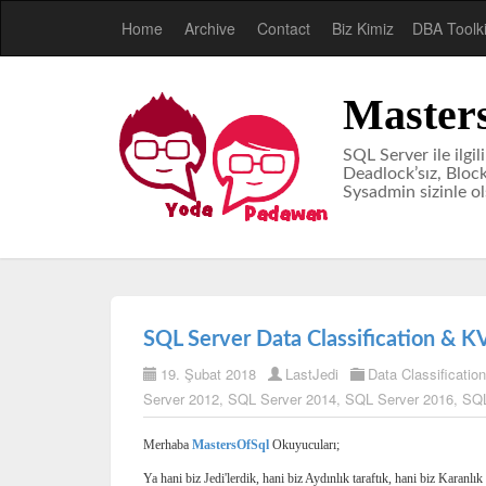
Home
Archive
Contact
Biz Kimiz
DBA Toolki
Master
SQL Server ile ilgil
Deadlock’sız, Blocki
Sysadmin sizinle o
SQL Server Data Classification & 
19. Şubat 2018
LastJedi
Data Classification
Server 2012
,
SQL Server 2014
,
SQL Server 2016
,
SQL
Merhaba
MastersOfSql
Okuyucuları;
Ya hani biz Jedi'lerdik, hani biz Aydınlık taraftık, hani biz Kara