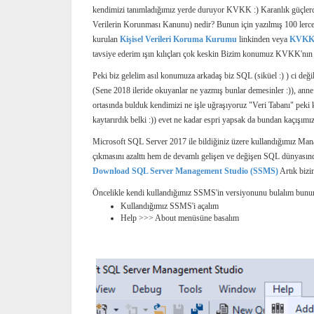
kendimizi tanımladığımız yerde duruyor KVKK :) Karanlık güçlerden
Verilerin Korunması Kanunu) nedir? Bunun için yazılmış 100 lerce 
kurulan
Kişisel Verileri Koruma Kurumu
linkinden veya
KVKK 
tavsiye ederim ışın kılıçları çok keskin Bizim konumuz KVKK'nın d
Peki biz gelelim asıl konumuza arkadaş biz SQL (siküel :) ) ci değ
(Sene 2018 ileride okuyanlar ne yazmış bunlar demesinler :)), anne k
ortasında bulduk kendimizi ne işle uğraşıyoruz "Veri Tabanı" peki 
kaytarırdık belki :)) evet ne kadar espri yapsak da bundan kaçışım
Microsoft SQL Server 2017 ile bildiğiniz üzere kullandığımız Man
çıkmasını azalttı hem de devamlı gelişen ve değişen SQL dünyasında
Download SQL Server Management Studio (SSMS)
Artık bizi
Öncelikle kendi kullandığımız SSMS'in versiyonunu bulalım bunun
Kullandığımız SSMS'i açalım
Help >>> About menüsüne basalım