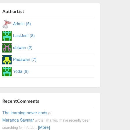
AuthorList
Admin (5)
LastJedi (8)
obiwan (2)
Padawan (7)
Yoda (9)
RecentComments
The learning never ends
(2)
Maranda Savinar
wrote: Thanks, I have recently been
[More]
searching for info ab...