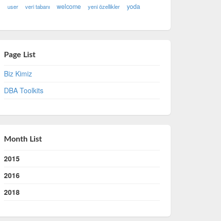
welcome
yoda
user
veri tabanı
yeni özellikler
Page List
Biz Kimiz
DBA Toolkits
Month List
2015
2016
2018