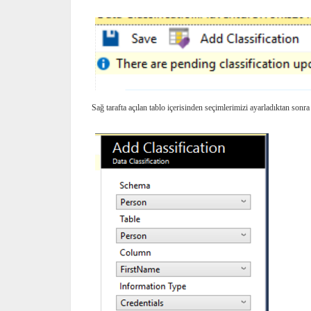
Sağ tarafta açılan tablo içerisinden seçimlerimizi ayarladıktan son