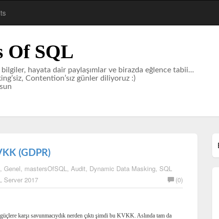
ts
s Of SQL
i bilgiler, hayata dair paylaşımlar ve birazda eğlence tabii...
ng’siz, Contention’sız günler diliyoruz :)
lsun
KVKK (GDPR)
,
Genel
,
mastersOfSQL
,
Audit
,
Dynamic Data Masking
,
SQL
 Server 2017
(0)
nlık güçlere karşı savunmacıydık nerden çıktı şimdi bu KVKK. Aslında tam da