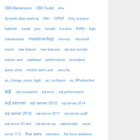
DBA Maintenance
DBA Toolkit
dmv
dynamic data masking
filter
GPDR
Güç uyanıyor
haberler
install
json
kenobi
kurulum
KVKK
login
mastersofsql
maintenance
memory
microsoft
movie
new feature
new features
obi-wan kenobi
orphan user
padawan
performance
procedure
query store
restrict each user
security
sp_change_users_login
sp_configure
sp_WhoIsactive
sql
sql crossword
sql error
sql performance
sql server
sql server 2012
sql server 2014
sql server 2016
sql server 2017
sql server audit
sql server IO test
sql server sp
sqlsaturday
ssms
Star wars
ssms 17.5
starwars
the force awakens