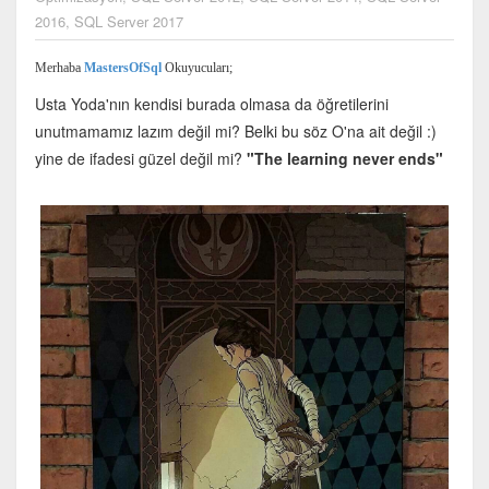
2016
,
SQL Server 2017
Merhaba
MastersOfSql
Okuyucuları;
Usta Yoda'nın kendisi burada olmasa da öğretilerini
unutmamamız lazım değil mi? Belki bu söz O'na ait değil :)
yine de ifadesi güzel değil mi?
"The learning never ends"