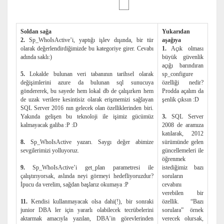
Soldan sağa
Yukarıdan
2.
Sp_WhoIsActive’i, yaptığı işlev dışında, bir tür
aşağıya
olarak değerlendirdiğimizde bu kategoriye girer. Cevabı
1.
Açık olması
adında saklı:)
büyük güvenlik
açığı barındıran
5.
Lokalde bulunan veri tabanının tarihsel olarak
sp_configure
değişimlerini azure da bulunan sql sunucuya
özelliği nedir?
göndererek, bu sayede hem lokal db de çalışırken hem
Prodda açalım da
de uzak verilere kesintisiz olarak erişmemizi sağlayan
şenlik çıksın :D
SQL Server 2016 nın gelecek olan özelliklerinden biri.
Yakında gelişen bu teknoloji ile işimiz gücümüz
3.
SQL Server
kalmayacak galiba :P :D
2008 de aramıza
katılarak, 2012
8.
Sp_WhoIsActive yazarı. Saygı değer abimize
sürümünde gelen
sevgilerimizi yolluyoruz.
güncellemeleri ile
öğrenmek
9.
Sp_WhoIsActive’i get_plan parametresi ile
istediğimiz bazı
çalıştırıyorsak, aslında neyi görmeyi hedefliyoruzdur?
soruların
İpucu da verelim, sağdan başlarız okumaya :P
cevabını
verebilen bir
11.
Kendisi kullanmayacak olsa dahi(!), bir sonraki
özellik. “Bazı
junior DBA ler için yararlı olabilecek tecrübelerini
sorulara” örnek
aktarmak amacıyla yazılan, DBA’in görevlerinden
verecek olursak,