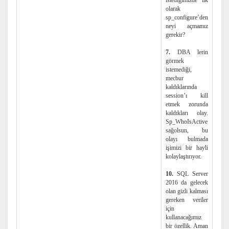
istediğimizde ilk
olarak
sp_configure’den
neyi açmamız
gerekir?
7.
DBA lerin
görmek
istemediği,
mecbur
kaldıklarında
session’ı kill
etmek zorunda
kaldıkları olay.
Sp_WhoIsActive
sağolsun, bu
olayı bulmada
işimizi bir hayli
kolaylaştırıyor.
10.
SQL Server
2016 da gelecek
olan gizli kalması
gereken veriler
için
kullanacağımız
bir özellik. Aman