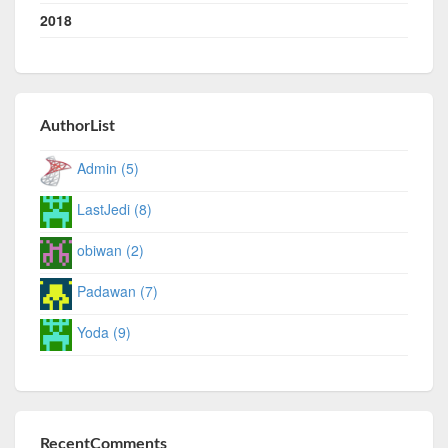
2018
AuthorList
Admin (5)
LastJedi (8)
obiwan (2)
Padawan (7)
Yoda (9)
RecentComments