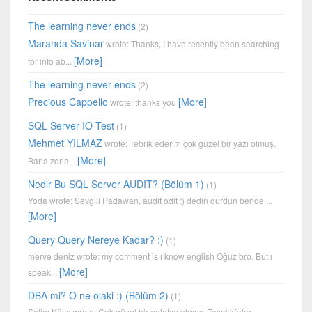
The learning never ends
(2)
Maranda Savinar
wrote: Thanks, I have recently been searching
[More]
for info ab...
The learning never ends
(2)
Precious Cappello
[More]
wrote: thanks you
SQL Server IO Test
(1)
Mehmet YILMAZ
wrote: Tebrik ederim çok güzel bir yazı olmuş.
[More]
Bana zorla...
Nedir Bu SQL Server AUDIT? (Bölüm 1)
(1)
Yoda wrote: Sevgili Padawan, audit odit :) dedin durdun bende ...
[More]
Query Query Nereye Kadar? :)
(1)
merve deniz wrote: my comment is ı know english Oğuz bro. But ı
[More]
speak...
DBA mi? O ne olaki :) (Bölüm 2)
(1)
Selim Köse wrote: Çok güzel bir anlatım olmuş, Teşekkürler ..