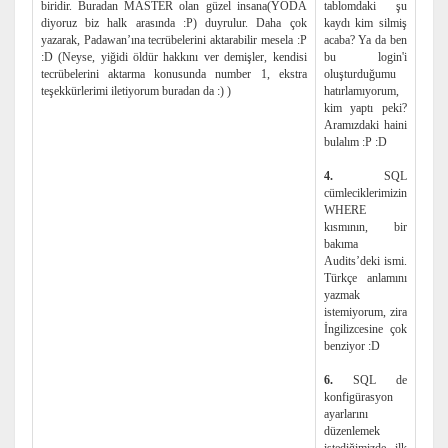
biridir. Buradan MASTER olan güzel insana(YODA
tablomdaki şu
diyoruz biz halk arasında :P) duyrulur. Daha çok
kaydı kim silmiş
yazarak, Padawan’ına tecrübelerini aktarabilir mesela :P
acaba? Ya da ben
:D (Neyse, yiğidi öldür hakkını ver demişler, kendisi
bu login'i
tecrübelerini aktarma konusunda number 1, ekstra
oluşturduğumu
teşekkürlerimi iletiyorum buradan da :) )
hatırlamıyorum,
kim yaptı peki?
Aramızdaki haini
bulalım :P :D
4.
SQL
cümleciklerimizin
WHERE
kısmının, bir
bakıma
Audits’deki ismi.
Türkçe anlamını
yazmak
istemiyorum, zira
İngilizcesine çok
benziyor :D
6.
SQL de
konfigürasyon
ayarlarını
düzenlemek