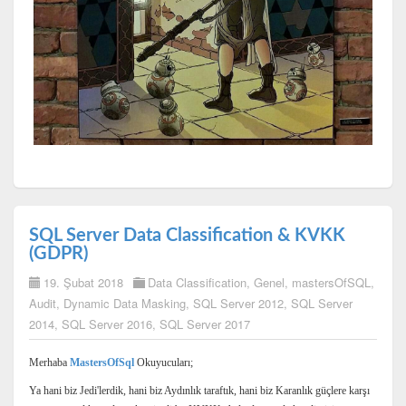
SQL Server Data Classification & KVKK
(GDPR)
19. Şubat 2018
Data Classification
,
Genel
,
mastersOfSQL
,
Audit
,
Dynamic Data Masking
,
SQL Server 2012
,
SQL Server
2014
,
SQL Server 2016
,
SQL Server 2017
Merhaba
MastersOfSql
Okuyucuları;
Ya hani biz Jedi'lerdik, hani biz Aydınlık taraftık, hani biz Karanlık güçlere karşı