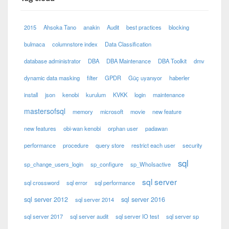
2015
Ahsoka Tano
anakin
Audit
best practices
blocking
bulmaca
columnstore index
Data Classification
database administrator
DBA
DBA Maintenance
DBA Toolkit
dmv
dynamic data masking
filter
GPDR
Güç uyanıyor
haberler
install
json
kenobi
kurulum
KVKK
login
maintenance
mastersofsql
memory
microsoft
movie
new feature
new features
obi-wan kenobi
orphan user
padawan
performance
procedure
query store
restrict each user
security
sql
sp_change_users_login
sp_configure
sp_WhoIsactive
sql server
sql crossword
sql error
sql performance
sql server 2012
sql server 2016
sql server 2014
sql server 2017
sql server audit
sql server IO test
sql server sp