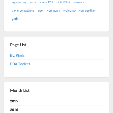
Star wars
sqlsaturday
ssms
ssms 17.5
starwars
welcome
the force awakens
user
veri tabanı
yeni özellikler
yoda
Page List
Biz Kimiz
DBA Toolkits
Month List
2015
2016