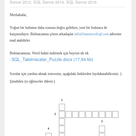
Server 2012
,
SQL Server 2014
,
SQL Server 2016
Merhabalar,
Yoğun bir haftanın daha sonuna doğru gelirken, yeni bir bulmaca ile
karşınızdayız. Bulmacamızı çözen arkadaşlar
info@mastersofsql.com
adresine
mail atabilirler.
Bulmacamızın, Word halini indirmek için buyrun tık tık
SQL_Takılmacalar_Puzzle.docx (17,94 kb)
:
Sorular için yardım almak isterseniz, aşağıdaki linklerden faydalanabilirsiniz :)
Şimdiden iyi eğlenceler dileriz:)
1
2
3
4