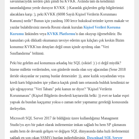
savunmacıydık nerden çıktı şimdi bu KVKK. Aslında tam da kendimizi
tanımladığımız yerde duruyor KVKK :) Karanlık güçlerden gelip bilgilerimizi
alacaklara karşı :), peki KVKK (6698 Sayılı Kişisel Verilerin Korunması
Kanunu) nedir? Bunun için yazılmış 100 lerce hukuksal terimler içeren makale ve
yazılar bulabilirsiniz mesela Resmi olarak kurulan
Kişisel Verileri Koruma
Kurumu
linkinden veya
KVKK Platformu
'n dan okuyup öğrenebiliriz. Bu
kanunları çok dikkatli okumanızı tavsiye ederim ışın kılıçları çok keskin Bizim
konumuz KVKK'nın detayları değil onun içinde ayrılmış olan "Veri
Sınıflandırma" bölümü.
Peki biz gelelim asıl konumuza arkadaş biz SQL (siküel :) ) ci değil miydik?
bizene milletin verilerinden, son günlerde moda olan soy ağacından (Sene 2018
ileride okuyanlar ne yazmış bunlar demesinler :)), anne kızlık soyadından veya
kredi kartı bilgisinden işte yıllarca kaçtık şimdi tam ortasında bulduk kendimizi ne
işle uğraşıyoruz "Veri Tabanı" peki kanun ne diyor? "Kişisel Verilerin
Korunmasını" (Kişisel Bilgilerin deselerdi kaytarırdık belki :)) evet ne kadar espri
yapsak da bundan kaçışımız yoksa o zaman neler yapmamız gerektiği konusunda
ilerleyelim.
Microsoft SQL Server 2017 ile bildiğiniz üzere kullandığımız Managment
Studio'yu ayrı bir paket olarak indirmemize imkan sağladı bu hem SP çıkmasını
azalttı hem de devamlı gelişen ve değişen SQL dünyasında daha hızlı ilerlememizi
sağladı en son çıkan SSMS'i burdan indirebilirsiniz.
Download SQL Server