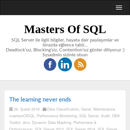
Toggl
naviga
Masters Of SQL
SQL Server ile ilgili bilgiler, hayata dair paylaşımlar ve
birazda eğlence tabii...
Deadlock’sız, Blocking’siz, Contention’sız günler diliyoruz :)
Sysadmin sizinle olsun
The learning never ends
26. Şubat 2018
Data Classification
,
Genel
,
Maintenance
,
mastersOfSQL
,
Performance Monitoring
,
SQL Server
,
Audit
,
DBA
Toolkit
,
dmv
,
Dynamic Data Masking
,
Performans &
Optimizasyon
,
SQL Server 2012
,
SQL Server 2014
,
SQL Server