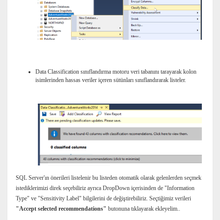
Data Classification sınıflandırma motoru veri tabanını tarayarak kolon
isimlerinden hassas veriler içeren sütünları sınıflandırarak listeler.
SQL Server'ın önerileri listelenir bu listeden otomatik olarak gelenlerden seçmek
istediklerimizi direk seçebiliriz ayrıca DropDown içerisinden de "Information
Type" ve "Sensitivity Label" bilgilerini de değiştirebiliriz. Seçtiğimiz verileri
"Accept selected recommendations"
butonuna tıklayarak ekleyelim..