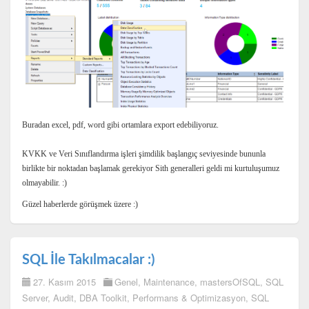
Buradan excel, pdf, word gibi ortamlara export edebiliyoruz.
KVKK ve Veri Sınıflandırma işleri şimdilik başlangıç seviyesinde bununla
birlikte bir noktadan başlamak gerekiyor Sith generalleri geldi mi kurtuluşumuz
olmayabilir. :)
Güzel haberlerde görüşmek üzere :)
SQL İle Takılmacalar :)
27. Kasım 2015
Genel
,
Maintenance
,
mastersOfSQL
,
SQL
Server
,
Audit
,
DBA Toolkit
,
Performans & Optimizasyon
,
SQL